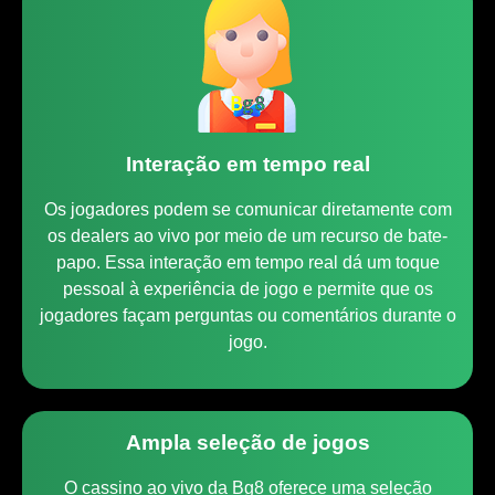
Interação em tempo real
Os jogadores podem se comunicar diretamente com
os dealers ao vivo por meio de um recurso de bate-
papo. Essa interação em tempo real dá um toque
pessoal à experiência de jogo e permite que os
jogadores façam perguntas ou comentários durante o
jogo.
Ampla seleção de jogos
O cassino ao vivo da Bg8 oferece uma seleção