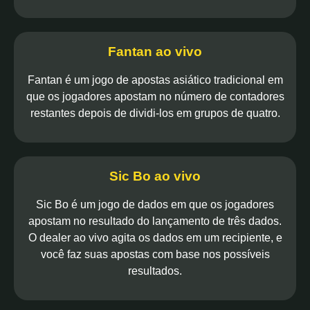
Fantan ao vivo
Fantan é um jogo de apostas asiático tradicional em
que os jogadores apostam no número de contadores
restantes depois de dividi-los em grupos de quatro.
Sic Bo ao vivo
Sic Bo é um jogo de dados em que os jogadores
apostam no resultado do lançamento de três dados.
O dealer ao vivo agita os dados em um recipiente, e
você faz suas apostas com base nos possíveis
resultados.