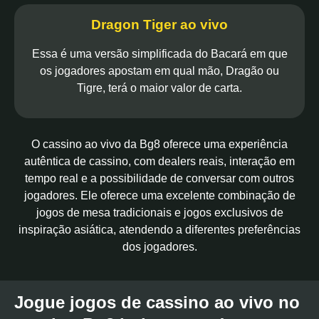
Dragon Tiger ao vivo
Essa é uma versão simplificada do Bacará em que
os jogadores apostam em qual mão, Dragão ou
Tigre, terá o maior valor de carta.
O cassino ao vivo da Bg8 oferece uma experiência
autêntica de cassino, com dealers reais, interação em
tempo real e a possibilidade de conversar com outros
jogadores. Ele oferece uma excelente combinação de
jogos de mesa tradicionais e jogos exclusivos de
inspiração asiática, atendendo a diferentes preferências
dos jogadores.
Jogue jogos de cassino ao vivo no